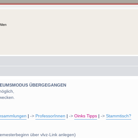
 Wien
 MUSEUMSMODUS ÜBERGEGANGEN
möglich,
wecken.
nsammlungen
|
->
ProfessorInnen
|
->
Oinks Tipps
|
->
Stammtisch?
emesterbeginn über vlvz-Link anlegen)