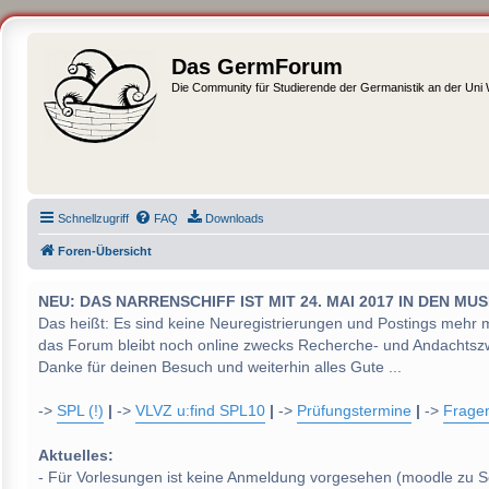
Das GermForum
Die Community für Studierende der Germanistik an der Uni
Schnellzugriff
FAQ
Downloads
Foren-Übersicht
NEU: DAS NARRENSCHIFF IST MIT 24. MAI 2017 IN DEN
Das heißt: Es sind keine Neuregistrierungen und Postings mehr 
das Forum bleibt noch online zwecks Recherche- und Andachtsz
Danke für deinen Besuch und weiterhin alles Gute ...
->
SPL (!)
|
->
VLVZ u:find SPL10
|
->
Prüfungstermine
|
->
Frage
Aktuelles:
- Für Vorlesungen ist keine Anmeldung vorgesehen (moodle zu S