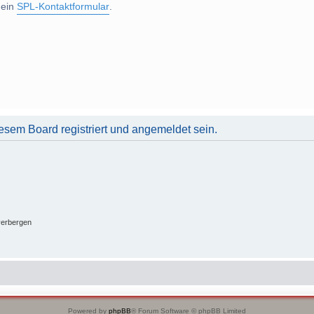
 ein
SPL-Kontaktformular
.
sem Board registriert und angemeldet sein.
verbergen
Powered by
phpBB
® Forum Software © phpBB Limited