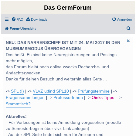
Das GermForum
FAQ
Downloads
Anmelden
S
Foren-Übersicht
u
NEU: DAS NARRENSCHIFF IST MIT 24. MAI 2017 IN DEN
c
MUSEUMSMODUS ÜBERGEGANGEN
h
Das heißt: Es sind keine Neuregistrierungen und Postings
e
mehr möglich,
das Forum bleibt noch online zwecks Recherche- und
Andachtszwecken.
Danke für deinen Besuch und weiterhin alles Gute ...
->
SPL (!)
|
->
VLVZ u:find SPL10
|
->
Prüfungstermine
|
->
Fragensammlungen
|
->
ProfessorInnen
|
->
Oinks Tipps
|
->
Stammtisch?
Aktuelles:
- Für Vorlesungen ist keine Anmeldung vorgesehen (moodle
zu Semesterbeginn über vlvz-Link anlegen)
- Auf der SPL Seite findet sich nun für Anliegen und