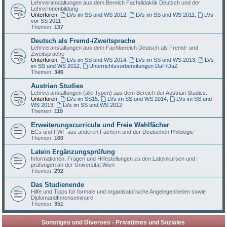
Lehrveranstaltungen aus dem Bereich Fachdidaktik Deutsch und der
LehrerInnenbildung
Unterforen:
LVs im SS und WS 2012
,
LVs im SS und WS 2011
,
LVs
vor SS 2011
Themen:
137
Deutsch als Fremd-/Zweitsprache
Lehrveranstaltungen aus dem Fachbereich Deutsch als Fremd- und
Zweitsprache
Unterforen:
LVs im SS und WS 2014
,
LVs im SS und WS 2013
,
LVs
im SS und WS 2012
,
Unterrichtsvorbereitungen DaF/DaZ
Themen:
346
Austrian Studies
Lehrveranstaltungen (alle Typen) aus dem Bereich der Austrian Studies.
Unterforen:
LVs im SS15
,
LVs im SS und WS 2014
,
LVs im SS und
WS 2013
,
LVs im SS und WS 2012
Themen:
119
Erweiterungscurricula und Freie Wahlfächer
ECs und FWF aus anderen Fächern und der Deutschen Philologie
Themen:
160
Latein Ergänzungsprüfung
Informationen, Fragen und Hilfestellungen zu den Lateinkursen und -
prüfungen an der Universität Wien
Themen:
292
Das Studienende
Hilfe und Tipps für formale und organisatorische Angelegenheiten sowie
DiplomandInnenseminare
Themen:
351
Sonstiges und Diverses - Privatimes und Soziales