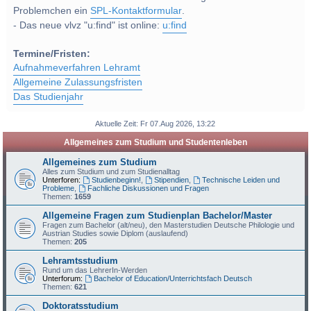
Problemchen ein
SPL-Kontaktformular
.
- Das neue vlvz "u:find" ist online:
u:find
Termine/Fristen:
Aufnahmeverfahren Lehramt
Allgemeine Zulassungsfristen
Das Studienjahr
Aktuelle Zeit: Fr 07.Aug 2026, 13:22
Allgemeines zum Studium und Studentenleben
Allgemeines zum Studium
Alles zum Studium und zum Studienalltag
Unterforen:
Studienbeginn!
,
Stipendien
,
Technische Leiden und
Probleme
,
Fachliche Diskussionen und Fragen
Themen:
1659
Allgemeine Fragen zum Studienplan Bachelor/Master
Fragen zum Bachelor (alt/neu), den Masterstudien Deutsche Philologie und
Austrian Studies sowie Diplom (auslaufend)
Themen:
205
Lehramtsstudium
Rund um das LehrerIn-Werden
Unterforum:
Bachelor of Education/Unterrichtsfach Deutsch
Themen:
621
Doktoratsstudium