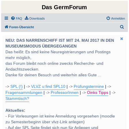
Das GermForum
FAQ
Downloads
Anmelden
S
Foren-Übersicht
u
NEU: DAS NARRENSCHIFF IST MIT 24. MAI 2017 IN DEN
c
MUSEUMSMODUS ÜBERGEGANGEN
h
Das heißt: Es sind keine Neuregistrierungen und Postings
e
mehr möglich,
das Forum bleibt noch online zwecks Recherche- und
Andachtszwecken.
Danke für deinen Besuch und weiterhin alles Gute ...
->
SPL (!)
|
->
VLVZ u:find SPL10
|
->
Prüfungstermine
|
->
Fragensammlungen
|
->
ProfessorInnen
|
->
Oinks Tipps
|
->
Stammtisch?
Aktuelles:
- Für Vorlesungen ist keine Anmeldung vorgesehen (moodle
zu Semesterbeginn über vlvz-Link anlegen)
- Auf der SPL Seite findet sich nun für Anliegen und