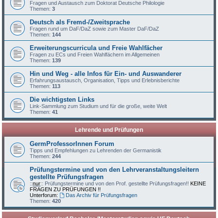
Fragen und Austausch zum Doktorat Deutsche Philologie
Themen:
3
Deutsch als Fremd-/Zweitsprache
Fragen rund um DaF/DaZ sowie zum Master DaF/DaZ
Themen:
144
Erweiterungscurricula und Freie Wahlfächer
Fragen zu ECs und Freien Wahlfächern im Allgemeinen
Themen:
139
Hin und Weg - alle Infos für Ein- und Auswanderer
Erfahrungsaustausch, Organisation, Tipps und Erlebnisberichte
Themen:
113
Die wichtigsten Links
Link-Sammlung zum Studium und für die große, weite Welt
Themen:
41
Lehrende und Prüfungen
GermProfessorInnen Forum
Tipps und Empfehlungen zu Lehrenden der Germanistik
Themen:
244
Prüfungstermine und von den Lehrveranstaltungsleitern
gestellte Prüfungsfragen
::
nur
:: Prüfungstermine und von den Prof. gestellte Prüfungsfragen!!
KEINE
FRAGEN ZU PRÜFUNGEN !!
Unterforum:
Das Archiv für Prüfungsfragen
Themen:
420