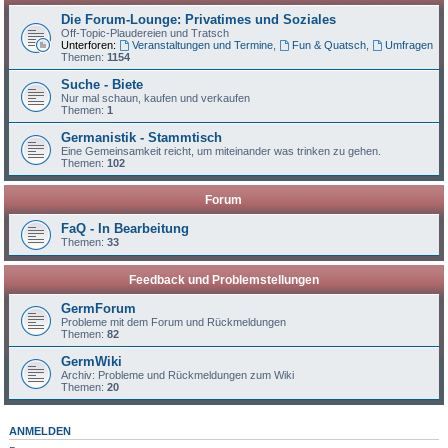
Die Forum-Lounge: Privatimes und Soziales
Off-Topic-Plaudereien und Tratsch
Unterforen:
Veranstaltungen und Termine
,
Fun & Quatsch
,
Umfragen
Themen:
1154
Suche - Biete
Nur mal schaun, kaufen und verkaufen
Themen:
1
Germanistik - Stammtisch
Eine Gemeinsamkeit reicht, um miteinander was trinken zu gehen.
Themen:
102
Forum
FaQ - In Bearbeitung
Themen:
33
Feedback und Problemstellungen
GermForum
Probleme mit dem Forum und Rückmeldungen
Themen:
82
GermWiki
Archiv: Probleme und Rückmeldungen zum Wiki
Themen:
20
ANMELDEN