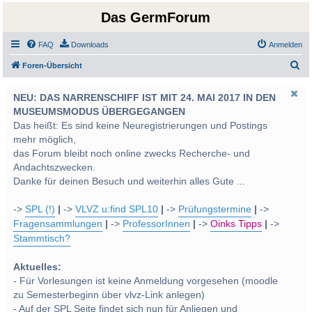
Das GermForum
FAQ
Downloads
Anmelden
S
Foren-Übersicht
u
NEU: DAS NARRENSCHIFF IST MIT 24. MAI 2017 IN DEN
c
MUSEUMSMODUS ÜBERGEGANGEN
h
Das heißt: Es sind keine Neuregistrierungen und Postings
e
mehr möglich,
das Forum bleibt noch online zwecks Recherche- und
Andachtszwecken.
Danke für deinen Besuch und weiterhin alles Gute ...
->
SPL (!)
|
->
VLVZ u:find SPL10
|
->
Prüfungstermine
|
->
Fragensammlungen
|
->
ProfessorInnen
|
->
Oinks Tipps
|
->
Stammtisch?
Aktuelles:
- Für Vorlesungen ist keine Anmeldung vorgesehen (moodle
zu Semesterbeginn über vlvz-Link anlegen)
- Auf der SPL Seite findet sich nun für Anliegen und