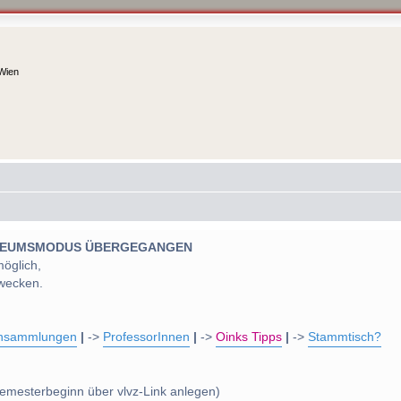
 Wien
 MUSEUMSMODUS ÜBERGEGANGEN
möglich,
wecken.
nsammlungen
|
->
ProfessorInnen
|
->
Oinks Tipps
|
->
Stammtisch?
emesterbeginn über vlvz-Link anlegen)