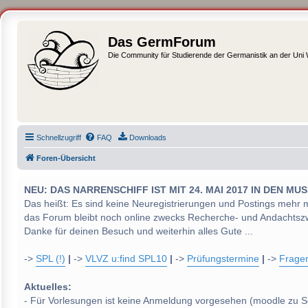
Das GermForum
Die Community für Studierende der Germanistik an der Uni
Schnellzugriff
FAQ
Downloads
Foren-Übersicht
NEU: DAS NARRENSCHIFF IST MIT 24. MAI 2017 IN DEN
Das heißt: Es sind keine Neuregistrierungen und Postings mehr 
das Forum bleibt noch online zwecks Recherche- und Andachtsz
Danke für deinen Besuch und weiterhin alles Gute ...
->
SPL (!)
|
->
VLVZ u:find SPL10
|
->
Prüfungstermine
|
->
Frage
Aktuelles:
- Für Vorlesungen ist keine Anmeldung vorgesehen (moodle zu S