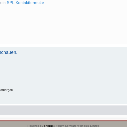
 ein
SPL-Kontaktformular
.
uschauen.
verbergen
Powered by
phpBB
® Forum Software © phpBB Limited