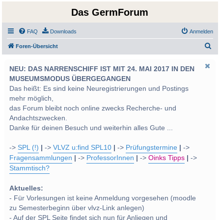
Das GermForum
FAQ
Downloads
Anmelden
S
Foren-Übersicht
u
NEU: DAS NARRENSCHIFF IST MIT 24. MAI 2017 IN DEN
c
MUSEUMSMODUS ÜBERGEGANGEN
h
Das heißt: Es sind keine Neuregistrierungen und Postings
e
mehr möglich,
das Forum bleibt noch online zwecks Recherche- und
Andachtszwecken.
Danke für deinen Besuch und weiterhin alles Gute ...
->
SPL (!)
|
->
VLVZ u:find SPL10
|
->
Prüfungstermine
|
->
Fragensammlungen
|
->
ProfessorInnen
|
->
Oinks Tipps
|
->
Stammtisch?
Aktuelles:
- Für Vorlesungen ist keine Anmeldung vorgesehen (moodle
zu Semesterbeginn über vlvz-Link anlegen)
- Auf der SPL Seite findet sich nun für Anliegen und