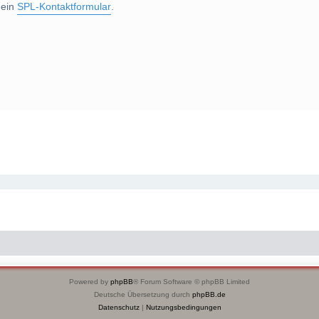
 ein
SPL-Kontaktformular
.
Powered by
phpBB
® Forum Software © phpBB Limited
Deutsche Übersetzung durch
phpBB.de
Datenschutz
|
Nutzungsbedingungen