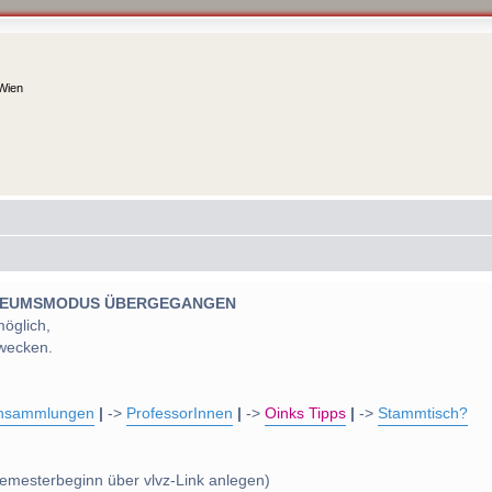
 Wien
 MUSEUMSMODUS ÜBERGEGANGEN
möglich,
wecken.
nsammlungen
|
->
ProfessorInnen
|
->
Oinks Tipps
|
->
Stammtisch?
emesterbeginn über vlvz-Link anlegen)