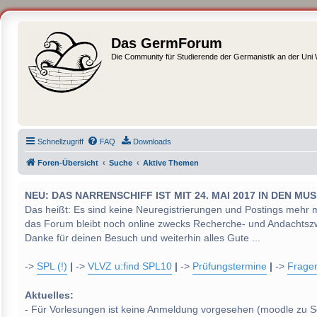
Das GermForum
Die Community für Studierende der Germanistik an der Uni
Schnellzugriff
FAQ
Downloads
Foren-Übersicht
Suche
Aktive Themen
NEU: DAS NARRENSCHIFF IST MIT 24. MAI 2017 IN DEN
Das heißt: Es sind keine Neuregistrierungen und Postings mehr 
das Forum bleibt noch online zwecks Recherche- und Andachtsz
Danke für deinen Besuch und weiterhin alles Gute ...
->
SPL (!)
|
->
VLVZ u:find SPL10
|
->
Prüfungstermine
|
->
Frage
Aktuelles:
- Für Vorlesungen ist keine Anmeldung vorgesehen (moodle zu S