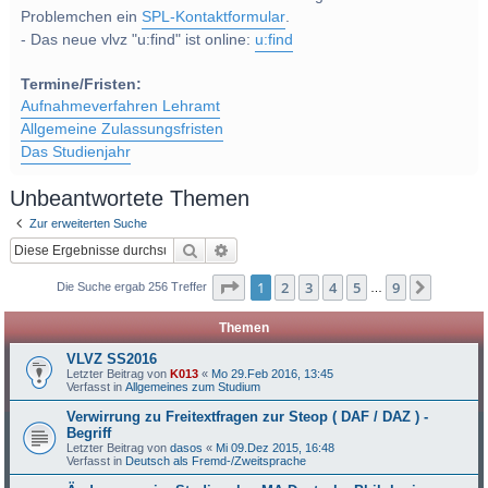
Problemchen ein
SPL-Kontaktformular
.
- Das neue vlvz "u:find" ist online:
u:find
Termine/Fristen:
Aufnahmeverfahren Lehramt
Allgemeine Zulassungsfristen
Das Studienjahr
Unbeantwortete Themen
Zur erweiterten Suche
Suche
Erweiterte Suche
Seite
1
von
9
1
2
3
4
5
9
Nächst
Die Suche ergab 256 Treffer
…
Themen
VLVZ SS2016
Letzter Beitrag von
K013
«
Mo 29.Feb 2016, 13:45
Verfasst in
Allgemeines zum Studium
Verwirrung zu Freitextfragen zur Steop ( DAF / DAZ ) -
Begriff
Letzter Beitrag von
dasos
«
Mi 09.Dez 2015, 16:48
Verfasst in
Deutsch als Fremd-/Zweitsprache