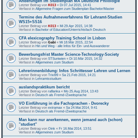
Änderungen im Studienplan MA Deutsche Philologie
Letzter Beitrag von
K013
«
Di 07.Jul 2015, 14:41
Verfasst in
Allgemeine Fragen zum Studienplan Bachelor/Master
Termine des Aufnahmeverfahrens für Lehramt-Studien
WS15+SS16
Letzter Beitrag von
K013
«
Mi 29.Apr 2015, 14:38
Verfasst in
Bachelor of Education/Unterrichtsfach Deutsch
CFA elexicography Training School in Lisbon
Letzter Beitrag von
Gabi
«
Mi 18.Mär 2015, 22:54
Verfasst in
Hin und Weg - alle Infos für Ein- und Auswanderer
Bewerbungsfrist Master Science-Technology-Society
Letzter Beitrag von
STSuniwien
«
Di 10.Mär 2015, 14:32
Verfasst in
Allgemeines zum Studium
Lehrerinnenbildung: Infos Schrittesser Lehren und Lernen
Letzter Beitrag von
Trixi99
«
Sa 21.Feb 2015, 14:21
Verfasst in
Lehramtsstudium
auslandspraktikum bericht
Letzter Beitrag von
raflanka
«
Mo 25.Aug 2014, 13:43
Verfasst in
Deutsch als Fremd-/Zweitsprache
VO Einführung in die Fachsprachen - Dvorecky
Letzter Beitrag von
extramax
«
Sa 24.Mai 2014, 9:41
Verfasst in
Deutsch als Fremd-/Zweitsprache
Man kann nur anerkennen, wenn jemand auch (schon)
"studiert"
Letzter Beitrag von
Oink
«
Fr 16.Mai 2014, 13:51
Verfasst in
Allgemeines zum Studium