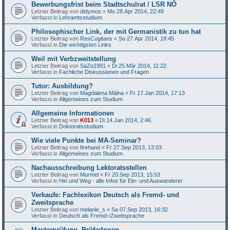
Bewerbungsfrist beim Stadtschulrat / LSR NÖ
Letzter Beitrag von
didymos
«
Mo 28.Apr 2014, 22:48
Verfasst in
Lehramtsstudium
Philosophischer Link, der mit Germanistik zu tun hat
Letzter Beitrag von
ResCogitans
«
So 27.Apr 2014, 18:45
Verfasst in
Die wichtigsten Links
Weil mit Verbzweitstellung
Letzter Beitrag von
SaZo1991
«
Di 25.Mär 2014, 11:22
Verfasst in
Fachliche Diskussionen und Fragen
Tutor: Ausbildung?
Letzter Beitrag von
Magdalena Málna
«
Fr 17.Jan 2014, 17:13
Verfasst in
Allgemeines zum Studium
Allgemeine Informationen
Letzter Beitrag von
K013
«
Di 14.Jan 2014, 2:46
Verfasst in
Doktoratsstudium
Wie viele Punkte bei MA-Seminar?
Letzter Beitrag von
firehand
«
Fr 27.Sep 2013, 13:03
Verfasst in
Allgemeines zum Studium
Nachausschreibung Lektoratsstellen
Letzter Beitrag von
Murmel
«
Fr 20.Sep 2013, 15:53
Verfasst in
Hin und Weg - alle Infos für Ein- und Auswanderer
Verkaufe: Fachlexikon Deutsch als Fremd- und
Zweitsprache
Letzter Beitrag von
melanie_s
«
Sa 07.Sep 2013, 16:32
Verfasst in
Deutsch als Fremd-/Zweitsprache
Masterprüfung -PrüferInnen