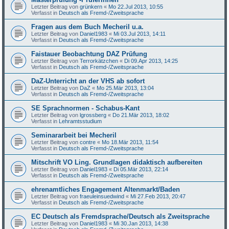
Letzter Beitrag von
grünkern
«
Mo 22.Jul 2013, 10:55
Verfasst in
Deutsch als Fremd-/Zweitsprache
Fragen aus dem Buch Mecheril u.a.
Letzter Beitrag von
Daniel1983
«
Mi 03.Jul 2013, 14:11
Verfasst in
Deutsch als Fremd-/Zweitsprache
Faistauer Beobachtung DAZ Prüfung
Letzter Beitrag von
Terrorkätzchen
«
Di 09.Apr 2013, 14:25
Verfasst in
Deutsch als Fremd-/Zweitsprache
DaZ-Unterricht an der VHS ab sofort
Letzter Beitrag von
DaZ
«
Mo 25.Mär 2013, 13:04
Verfasst in
Deutsch als Fremd-/Zweitsprache
SE Sprachnormen - Schabus-Kant
Letzter Beitrag von
lgrossberg
«
Do 21.Mär 2013, 18:02
Verfasst in
Lehramtsstudium
Seminararbeit bei Mecheril
Letzter Beitrag von
contre
«
Mo 18.Mär 2013, 11:54
Verfasst in
Deutsch als Fremd-/Zweitsprache
Mitschrift VO Ling. Grundlagen didaktisch aufbereiten
Letzter Beitrag von
Daniel1983
«
Di 05.Mär 2013, 22:14
Verfasst in
Deutsch als Fremd-/Zweitsprache
ehrenamtliches Engagement Altenmarkt/Baden
Letzter Beitrag von
fraeuleinsuedwind
«
Mi 27.Feb 2013, 20:47
Verfasst in
Deutsch als Fremd-/Zweitsprache
EC Deutsch als Fremdsprache/Deutsch als Zweitsprache
Letzter Beitrag von
Daniel1983
«
Mi 30.Jan 2013, 14:38