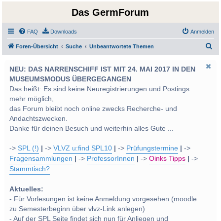
Das GermForum
FAQ
Downloads
Anmelden
S
Foren-Übersicht
Suche
Unbeantwortete Themen
u
NEU: DAS NARRENSCHIFF IST MIT 24. MAI 2017 IN DEN
c
MUSEUMSMODUS ÜBERGEGANGEN
h
Das heißt: Es sind keine Neuregistrierungen und Postings
e
mehr möglich,
das Forum bleibt noch online zwecks Recherche- und
Andachtszwecken.
Danke für deinen Besuch und weiterhin alles Gute ...
->
SPL (!)
|
->
VLVZ u:find SPL10
|
->
Prüfungstermine
|
->
Fragensammlungen
|
->
ProfessorInnen
|
->
Oinks Tipps
|
->
Stammtisch?
Aktuelles:
- Für Vorlesungen ist keine Anmeldung vorgesehen (moodle
zu Semesterbeginn über vlvz-Link anlegen)
- Auf der SPL Seite findet sich nun für Anliegen und