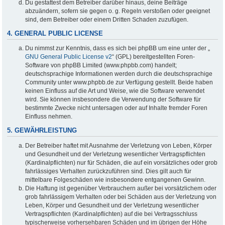
Du gestattest dem Betreiber darüber hinaus, deine Beiträge
abzuändern, sofern sie gegen o. g. Regeln verstoßen oder geeignet
sind, dem Betreiber oder einem Dritten Schaden zuzufügen.
4. GENERAL PUBLIC LICENSE
Du nimmst zur Kenntnis, dass es sich bei phpBB um eine unter der „
GNU General Public License v2
“ (GPL) bereitgestellten Foren-
Software von phpBB Limited (www.phpbb.com) handelt;
deutschsprachige Informationen werden durch die deutschsprachige
Community unter www.phpbb.de zur Verfügung gestellt. Beide haben
keinen Einfluss auf die Art und Weise, wie die Software verwendet
wird. Sie können insbesondere die Verwendung der Software für
bestimmte Zwecke nicht untersagen oder auf Inhalte fremder Foren
Einfluss nehmen.
5. GEWÄHRLEISTUNG
Der Betreiber haftet mit Ausnahme der Verletzung von Leben, Körper
und Gesundheit und der Verletzung wesentlicher Vertragspflichten
(Kardinalpflichten) nur für Schäden, die auf ein vorsätzliches oder grob
fahrlässiges Verhalten zurückzuführen sind. Dies gilt auch für
mittelbare Folgeschäden wie insbesondere entgangenen Gewinn.
Die Haftung ist gegenüber Verbrauchern außer bei vorsätzlichem oder
grob fahrlässigem Verhalten oder bei Schäden aus der Verletzung von
Leben, Körper und Gesundheit und der Verletzung wesentlicher
Vertragspflichten (Kardinalpflichten) auf die bei Vertragsschluss
typischerweise vorhersehbaren Schäden und im übrigen der Höhe