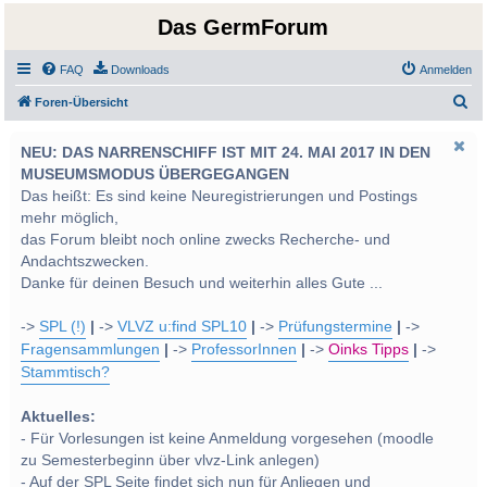
Das GermForum
FAQ
Downloads
Anmelden
S
Foren-Übersicht
u
NEU: DAS NARRENSCHIFF IST MIT 24. MAI 2017 IN DEN
c
MUSEUMSMODUS ÜBERGEGANGEN
h
Das heißt: Es sind keine Neuregistrierungen und Postings
e
mehr möglich,
das Forum bleibt noch online zwecks Recherche- und
Andachtszwecken.
Danke für deinen Besuch und weiterhin alles Gute ...
->
SPL (!)
|
->
VLVZ u:find SPL10
|
->
Prüfungstermine
|
->
Fragensammlungen
|
->
ProfessorInnen
|
->
Oinks Tipps
|
->
Stammtisch?
Aktuelles:
- Für Vorlesungen ist keine Anmeldung vorgesehen (moodle
zu Semesterbeginn über vlvz-Link anlegen)
- Auf der SPL Seite findet sich nun für Anliegen und