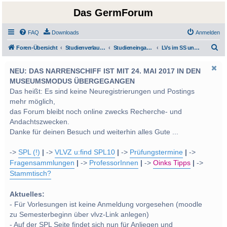
Das GermForum
FAQ
Downloads
Anmelden
S
Foren-Übersicht
Studienverlauf Bachelor-/Masterstudien sowie UF Deutsch
Studieneingangsphase und Grundlagen
LVs im SS und WS 2014
u
NEU: DAS NARRENSCHIFF IST MIT 24. MAI 2017 IN DEN
c
MUSEUMSMODUS ÜBERGEGANGEN
h
Das heißt: Es sind keine Neuregistrierungen und Postings
e
mehr möglich,
das Forum bleibt noch online zwecks Recherche- und
Andachtszwecken.
Danke für deinen Besuch und weiterhin alles Gute ...
->
SPL (!)
|
->
VLVZ u:find SPL10
|
->
Prüfungstermine
|
->
Fragensammlungen
|
->
ProfessorInnen
|
->
Oinks Tipps
|
->
Stammtisch?
Aktuelles:
- Für Vorlesungen ist keine Anmeldung vorgesehen (moodle
zu Semesterbeginn über vlvz-Link anlegen)
- Auf der SPL Seite findet sich nun für Anliegen und