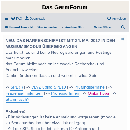
Das GermForum
FAQ
Downloads
Anmelden
S
Foren-Übersicht
Studienverlauf Bachelor-/Masterstudien sowie UF Deutsch
Austrian Studies
LVs im SS und WS 2014
u
NEU: DAS NARRENSCHIFF IST MIT 24. MAI 2017 IN DEN
c
MUSEUMSMODUS ÜBERGEGANGEN
h
Das heißt: Es sind keine Neuregistrierungen und Postings
e
mehr möglich,
das Forum bleibt noch online zwecks Recherche- und
Andachtszwecken.
Danke für deinen Besuch und weiterhin alles Gute ...
->
SPL (!)
|
->
VLVZ u:find SPL10
|
->
Prüfungstermine
|
->
Fragensammlungen
|
->
ProfessorInnen
|
->
Oinks Tipps
|
->
Stammtisch?
Aktuelles:
- Für Vorlesungen ist keine Anmeldung vorgesehen (moodle
zu Semesterbeginn über vlvz-Link anlegen)
- Auf der SPL Seite findet sich nun für Anliegen und