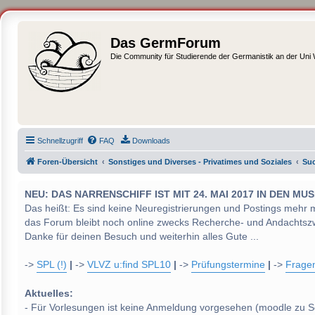
Das GermForum
Die Community für Studierende der Germanistik an der Uni
Schnellzugriff
FAQ
Downloads
Foren-Übersicht
Sonstiges und Diverses - Privatimes und Soziales
Suc
NEU: DAS NARRENSCHIFF IST MIT 24. MAI 2017 IN DEN
Das heißt: Es sind keine Neuregistrierungen und Postings mehr 
das Forum bleibt noch online zwecks Recherche- und Andachtsz
Danke für deinen Besuch und weiterhin alles Gute ...
->
SPL (!)
|
->
VLVZ u:find SPL10
|
->
Prüfungstermine
|
->
Frage
Aktuelles:
- Für Vorlesungen ist keine Anmeldung vorgesehen (moodle zu S