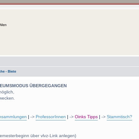
 Wien
he - Biete
 MUSEUMSMODUS ÜBERGEGANGEN
möglich,
wecken.
nsammlungen
|
->
ProfessorInnen
|
->
Oinks Tipps
|
->
Stammtisch?
emesterbeginn über vlvz-Link anlegen)