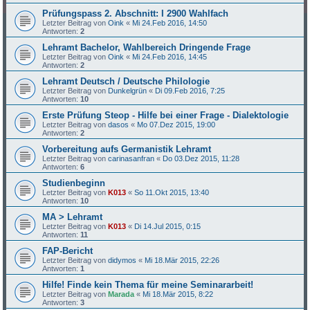
Prüfungspass 2. Abschnitt: I 2900 Wahlfach
Letzter Beitrag von
Oink
«
Mi 24.Feb 2016, 14:50
Antworten:
2
Lehramt Bachelor, Wahlbereich Dringende Frage
Letzter Beitrag von
Oink
«
Mi 24.Feb 2016, 14:45
Antworten:
2
Lehramt Deutsch / Deutsche Philologie
Letzter Beitrag von
Dunkelgrün
«
Di 09.Feb 2016, 7:25
Antworten:
10
Erste Prüfung Steop - Hilfe bei einer Frage - Dialektologie
Letzter Beitrag von
dasos
«
Mo 07.Dez 2015, 19:00
Antworten:
2
Vorbereitung aufs Germanistik Lehramt
Letzter Beitrag von
carinasanfran
«
Do 03.Dez 2015, 11:28
Antworten:
6
Studienbeginn
Letzter Beitrag von
K013
«
So 11.Okt 2015, 13:40
Antworten:
10
MA > Lehramt
Letzter Beitrag von
K013
«
Di 14.Jul 2015, 0:15
Antworten:
11
FAP-Bericht
Letzter Beitrag von
didymos
«
Mi 18.Mär 2015, 22:26
Antworten:
1
Hilfe! Finde kein Thema für meine Seminararbeit!
Letzter Beitrag von
Marada
«
Mi 18.Mär 2015, 8:22
Antworten:
3