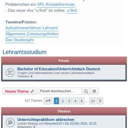
Problemchen ein
SPL-Kontaktformular
.
- Das neue vlvz "u:find" ist online:
u:find
Termine/Fristen:
Aufnahmeverfahren Lehramt
Allgemeine Zulassungsfristen
Das Studienjahr
Lehramtsstudium
Forum
Bachelor of Education/Unterrichtsfach Deutsch
Fragen und Informationen zum neuen Lehramtsstudium
Themen:
4
Suche
Erweiterte Suche
Neues Thema
Seite
1
von
21
1
2
3
4
5
21
Nächste
617 Themen
…
Themen
Unterrichtspraktikum abbrechen
Letzter Beitrag von
Kimyona123
«
Do 20.Okt 2016, 10:21
Antworten:
3