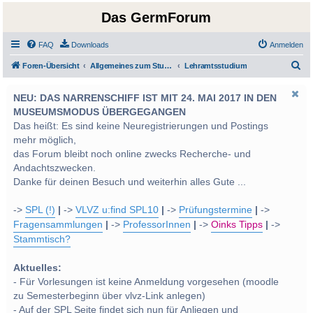
Das GermForum
FAQ
Downloads
Anmelden
S
Foren-Übersicht
Allgemeines zum Studium und Studentenleben
Lehramtsstudium
u
NEU: DAS NARRENSCHIFF IST MIT 24. MAI 2017 IN DEN
c
MUSEUMSMODUS ÜBERGEGANGEN
h
Das heißt: Es sind keine Neuregistrierungen und Postings
e
mehr möglich,
das Forum bleibt noch online zwecks Recherche- und
Andachtszwecken.
Danke für deinen Besuch und weiterhin alles Gute ...
->
SPL (!)
|
->
VLVZ u:find SPL10
|
->
Prüfungstermine
|
->
Fragensammlungen
|
->
ProfessorInnen
|
->
Oinks Tipps
|
->
Stammtisch?
Aktuelles:
- Für Vorlesungen ist keine Anmeldung vorgesehen (moodle
zu Semesterbeginn über vlvz-Link anlegen)
- Auf der SPL Seite findet sich nun für Anliegen und