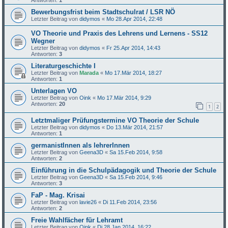
Bewerbungsfrist beim Stadtschulrat / LSR NÖ
Letzter Beitrag von
didymos
«
Mo 28.Apr 2014, 22:48
VO Theorie und Praxis des Lehrens und Lernens - SS12
Wegner
Letzter Beitrag von
didymos
«
Fr 25.Apr 2014, 14:43
Antworten:
3
Literaturgeschichte I
Letzter Beitrag von
Marada
«
Mo 17.Mär 2014, 18:27
Antworten:
1
Unterlagen VO
Letzter Beitrag von
Oink
«
Mo 17.Mär 2014, 9:29
Antworten:
20
1
2
Letztmaliger Prüfungstermine VO Theorie der Schule
Letzter Beitrag von
didymos
«
Do 13.Mär 2014, 21:57
Antworten:
1
germanistInnen als lehrerInnen
Letzter Beitrag von
Geena3D
«
Sa 15.Feb 2014, 9:58
Antworten:
2
Einführung in die Schulpädagogik und Theorie der Schule
Letzter Beitrag von
Geena3D
«
Sa 15.Feb 2014, 9:46
Antworten:
3
FaP - Mag. Krisai
Letzter Beitrag von
lavie26
«
Di 11.Feb 2014, 23:56
Antworten:
2
Freie Wahlfächer für Lehramt
Letzter Beitrag von
Oink
«
Di 28.Jan 2014, 16:22