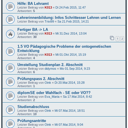
Hilfe: BA Lehramt
Letzter Beitrag von
K013
«
Di 24.Feb 2015, 11:47
Antworten:
5
Lehrerinnenbildung: Infos Schrittesser Lehren und Lernen
Letzter Beitrag von
Trixi99
«
Sa 21.Feb 2015, 14:21
Fertiger BA -> LA
Letzter Beitrag von
K013
«
Mi 31.Dez 2014, 13:04
Antworten:
30
1
2
1.5 VO Pädagogische Probleme der ontogenetischen
Entwicklung
Letzter Beitrag von
K013
«
Mi 01.Okt 2014, 15:19
Antworten:
4
Umstellung Studienplan 2. Abschnitt
Letzter Beitrag von
didymos
«
Mo 01.Sep 2014, 9:23
Antworten:
6
Prüfungspass 2. Abschnitt
Letzter Beitrag von
Oink
«
Di 20.Mai 2014, 15:28
Antworten:
1
diplomSE oder Wahlfach - SE oder VO??
Letzter Beitrag von
Eva_Maria
«
Sa 17.Mai 2014, 8:42
Antworten:
2
Studienabschluss
Letzter Beitrag von
Oink
«
Mi 07.Mai 2014, 18:51
Antworten:
10
Prüfungsantritte
Letzter Beitrag von
Oink
«
Mi 07.Mai 2014, 9:04
Antworten:
1