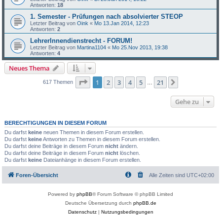
Antworten:
18
1. Semester - Prüfungen nach absolvierter STEOP
Letzter Beitrag von
Oink
«
Mo 13.Jan 2014, 12:23
Antworten:
2
LehrerInnendienstrecht - FORUM!
Letzter Beitrag von
Martina1104
«
Mo 25.Nov 2013, 19:38
Antworten:
4
Neues Thema
Seite
1
von
21
1
2
3
4
5
21
Nächste
617 Themen
…
Gehe zu
BERECHTIGUNGEN IN DIESEM FORUM
Du darfst
keine
neuen Themen in diesem Forum erstellen.
Du darfst
keine
Antworten zu Themen in diesem Forum erstellen.
Du darfst deine Beiträge in diesem Forum
nicht
ändern.
Du darfst deine Beiträge in diesem Forum
nicht
löschen.
Du darfst
keine
Dateianhänge in diesem Forum erstellen.
Foren-Übersicht
Alle Zeiten sind
UTC+02:00
Powered by
phpBB
® Forum Software © phpBB Limited
Deutsche Übersetzung durch
phpBB.de
Datenschutz
|
Nutzungsbedingungen