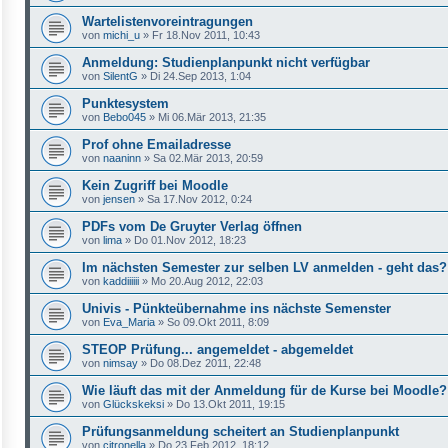
Wartelistenvoreintragungen
von
michi_u
»
Fr 18.Nov 2011, 10:43
Anmeldung: Studienplanpunkt nicht verfügbar
von
SilentG
»
Di 24.Sep 2013, 1:04
Punktesystem
von
Bebo045
»
Mi 06.Mär 2013, 21:35
Prof ohne Emailadresse
von
naaninn
»
Sa 02.Mär 2013, 20:59
Kein Zugriff bei Moodle
von
jensen
»
Sa 17.Nov 2012, 0:24
PDFs vom De Gruyter Verlag öffnen
von
lima
»
Do 01.Nov 2012, 18:23
Im nächsten Semester zur selben LV anmelden - geht das?
von
kaddiiiiii
»
Mo 20.Aug 2012, 22:03
Univis - Pünkteübernahme ins nächste Semenster
von
Eva_Maria
»
So 09.Okt 2011, 8:09
STEOP Prüfung... angemeldet - abgemeldet
von
nimsay
»
Do 08.Dez 2011, 22:48
Wie läuft das mit der Anmeldung für de Kurse bei Moodle?
von
Glückskeksi
»
Do 13.Okt 2011, 19:15
Prüfungsanmeldung scheitert an Studienplanpunkt
von
citronella
»
Do 23.Feb 2012, 18:12