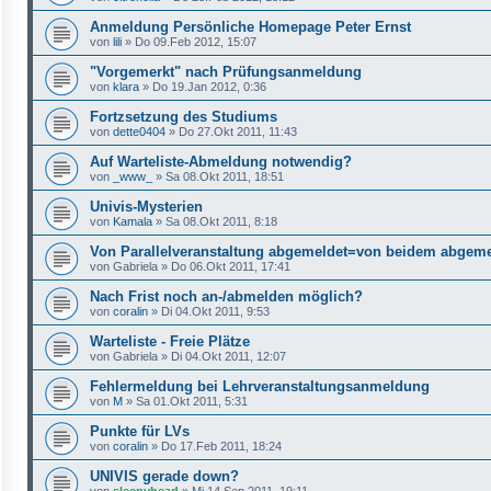
Anmeldung Persönliche Homepage Peter Ernst
von
lili
»
Do 09.Feb 2012, 15:07
"Vorgemerkt" nach Prüfungsanmeldung
von
klara
»
Do 19.Jan 2012, 0:36
Fortzsetzung des Studiums
von
dette0404
»
Do 27.Okt 2011, 11:43
Auf Warteliste-Abmeldung notwendig?
von
_www_
»
Sa 08.Okt 2011, 18:51
Univis-Mysterien
von
Kamala
»
Sa 08.Okt 2011, 8:18
Von Parallelveranstaltung abgemeldet=von beidem abgem
von
Gabriela
»
Do 06.Okt 2011, 17:41
Nach Frist noch an-/abmelden möglich?
von
coralin
»
Di 04.Okt 2011, 9:53
Warteliste - Freie Plätze
von
Gabriela
»
Di 04.Okt 2011, 12:07
Fehlermeldung bei Lehrveranstaltungsanmeldung
von
M
»
Sa 01.Okt 2011, 5:31
Punkte für LVs
von
coralin
»
Do 17.Feb 2011, 18:24
UNIVIS gerade down?
von
sleepyhead
»
Mi 14.Sep 2011, 19:11