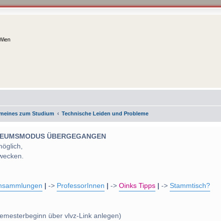
 Wien
emeines zum Studium
Technische Leiden und Probleme
 MUSEUMSMODUS ÜBERGEGANGEN
möglich,
wecken.
nsammlungen
|
->
ProfessorInnen
|
->
Oinks Tipps
|
->
Stammtisch?
emesterbeginn über vlvz-Link anlegen)