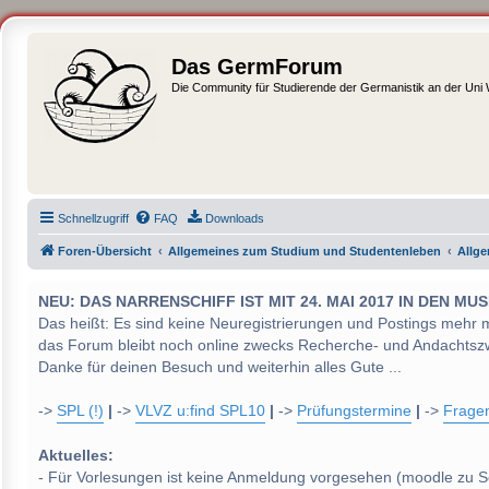
Das GermForum
Die Community für Studierende der Germanistik an der Uni
Schnellzugriff
FAQ
Downloads
Foren-Übersicht
Allgemeines zum Studium und Studentenleben
Allg
NEU: DAS NARRENSCHIFF IST MIT 24. MAI 2017 IN DEN
Das heißt: Es sind keine Neuregistrierungen und Postings mehr 
das Forum bleibt noch online zwecks Recherche- und Andachtsz
Danke für deinen Besuch und weiterhin alles Gute ...
->
SPL (!)
|
->
VLVZ u:find SPL10
|
->
Prüfungstermine
|
->
Frage
Aktuelles:
- Für Vorlesungen ist keine Anmeldung vorgesehen (moodle zu S