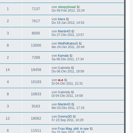
von
sleepyhead
1
7137
Do 09.Feb 2012, 15:24
von
klara
2
7617
Do 19.Jan 2012, 14:52
von
Martin43
3
8000
Do 27.Okt 2011, 13:57
von
WeiRdKaktuS
8
13000
Mo 24.Okt 2011, 20:49
von
Kamala
2
7288
Sa 08.Okt 2011, 17:34
von
Gabriela
14
18458
Do 06.Okt 2011, 18:58
von
w.e
4
10193
Di 04.Okt 2011, 22:31
von
Gabriela
8
10833
Di 04.Okt 2011, 14:58
von
Martin43
3
9163
Mo 03.Okt 2011, 17:19
von
Geena3D
12
18062
Fr 23.Sep 2011, 10:29
von
Frau Mag. phil. in spe
6
11511
Do 15.Sep 2011, 19:18