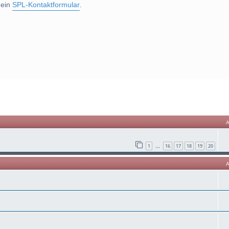
 ein
SPL-Kontaktformular
.
he
1
16
17
18
19
20
…