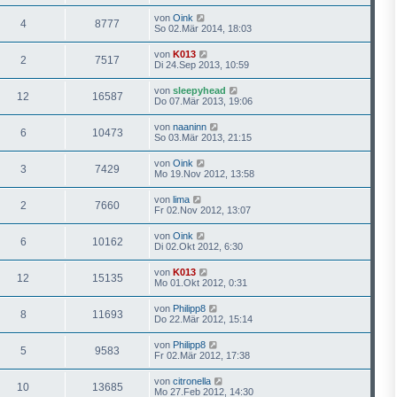
von
Oink
4
8777
So 02.Mär 2014, 18:03
von
K013
2
7517
Di 24.Sep 2013, 10:59
von
sleepyhead
12
16587
Do 07.Mär 2013, 19:06
von
naaninn
6
10473
So 03.Mär 2013, 21:15
von
Oink
3
7429
Mo 19.Nov 2012, 13:58
von
lima
2
7660
Fr 02.Nov 2012, 13:07
von
Oink
6
10162
Di 02.Okt 2012, 6:30
von
K013
12
15135
Mo 01.Okt 2012, 0:31
von
Philipp8
8
11693
Do 22.Mär 2012, 15:14
von
Philipp8
5
9583
Fr 02.Mär 2012, 17:38
von
citronella
10
13685
Mo 27.Feb 2012, 14:30