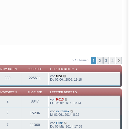
1
2
3
4
Näc
97 Themen
ANTWORTEN
ZUGRIFFE
LETZTER BEITRAG
von
fred
389
225611
Do 02.Okt 2008, 19:18
ANTWORTEN
ZUGRIFFE
LETZTER BEITRAG
von
K013
2
8847
Fr 10.Okt 2014, 10:43
von
extramax
9
15236
Mi 01.Okt 2014, 8:22
von
Oink
7
11360
Do 06.Mär 2014, 17:58