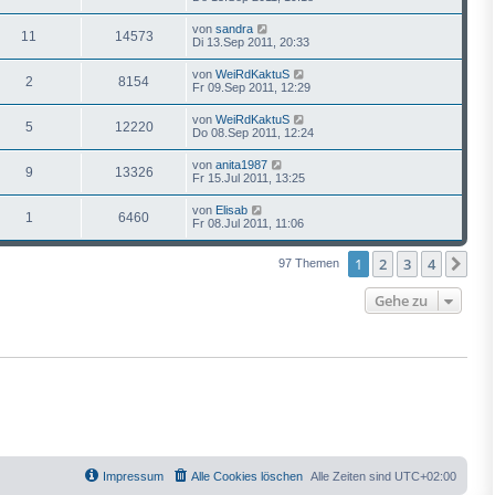
von
sandra
11
14573
Di 13.Sep 2011, 20:33
von
WeiRdKaktuS
2
8154
Fr 09.Sep 2011, 12:29
von
WeiRdKaktuS
5
12220
Do 08.Sep 2011, 12:24
von
anita1987
9
13326
Fr 15.Jul 2011, 13:25
von
Elisab
1
6460
Fr 08.Jul 2011, 11:06
1
2
3
4
Näc
97 Themen
Gehe zu
Impressum
Alle Cookies löschen
Alle Zeiten sind
UTC+02:00