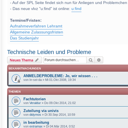
- Auf der SPL Seite findet sich nun für Anliegen und Problemchen
- Das neue vlvz "u:find" ist online:
u:find
Termine/Fristen:
Aufnahmeverfahren Lehramt
Allgemeine Zulassungsfristen
Das Studienjahr
Technische Leiden und Probleme
Suche
Erweiterte Suc
Neues Thema
BEKANNTMACHUNGEN
ANMELDEPROBLEME: Jo, wir wissen . . .
von
In-sei-da
»
Mi 01.Okt 2008, 19:34
THEMEN
Fachtutorien
von
Veraldur
»
Do 09.Okt 2014, 21:02
Zuteilung via univis
von
didymos
»
Di 30.Sep 2014, 10:59
in bearbeitung
von
extramax
»
Di 04.Mär 2014, 0:52