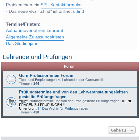
Problemchen ein
SPL-Kontaktformular
.
- Das neue vlvz "u:find" ist online:
u:find
Termine/Fristen:
Aufnahmeverfahren Lehramt
Allgemeine Zulassungsfristen
Das Studienjahr
Lehrende und Prüfungen
Forum
GermProfessorInnen Forum
Tipps und Empfehlungen zu Lehrenden der Germanistik
Themen:
244
Prüfungstermine und von den Lehrveranstaltungsleitern
gestellte Prüfungsfragen
::
nur
:: Prüfungstermine und von den Prof. gestellte Prüfungsfragen!!
KEINE
FRAGEN ZU PRÜFUNGEN !!
Unterforum:
Das Archiv für Prüfungsfragen
Themen:
420
Gehe zu