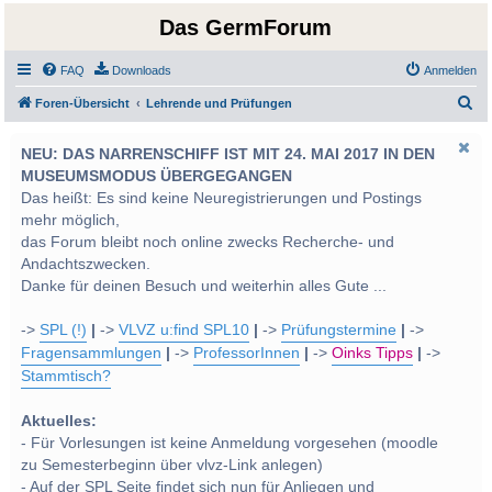
Das GermForum
FAQ
Downloads
Anmelden
S
Foren-Übersicht
Lehrende und Prüfungen
u
NEU: DAS NARRENSCHIFF IST MIT 24. MAI 2017 IN DEN
c
MUSEUMSMODUS ÜBERGEGANGEN
h
Das heißt: Es sind keine Neuregistrierungen und Postings
e
mehr möglich,
das Forum bleibt noch online zwecks Recherche- und
Andachtszwecken.
Danke für deinen Besuch und weiterhin alles Gute ...
->
SPL (!)
|
->
VLVZ u:find SPL10
|
->
Prüfungstermine
|
->
Fragensammlungen
|
->
ProfessorInnen
|
->
Oinks Tipps
|
->
Stammtisch?
Aktuelles:
- Für Vorlesungen ist keine Anmeldung vorgesehen (moodle
zu Semesterbeginn über vlvz-Link anlegen)
- Auf der SPL Seite findet sich nun für Anliegen und