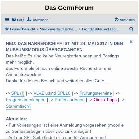
Das GermForum
FAQ
Downloads
Anmelden
S
Foren-Übersicht
Studienverlauf Bachelor-/Masterstudien sowie UF Deutsch
Fachdidaktik und LehrerInnenbildung
u
NEU: DAS NARRENSCHIFF IST MIT 24. MAI 2017 IN DEN
c
MUSEUMSMODUS ÜBERGEGANGEN
h
Das heißt: Es sind keine Neuregistrierungen und Postings
e
mehr möglich,
das Forum bleibt noch online zwecks Recherche- und
Andachtszwecken.
Danke für deinen Besuch und weiterhin alles Gute ...
->
SPL (!)
|
->
VLVZ u:find SPL10
|
->
Prüfungstermine
|
->
Fragensammlungen
|
->
ProfessorInnen
|
->
Oinks Tipps
|
->
Stammtisch?
Aktuelles:
- Für Vorlesungen ist keine Anmeldung vorgesehen (moodle
zu Semesterbeginn über vlvz-Link anlegen)
- Auf der SPL Seite findet sich nun für Anliegen und