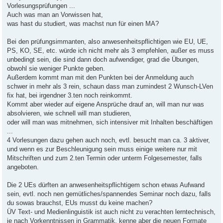
Vorlesungsprüfungen ...
Auch was man an Vorwissen hat,
was hast du studiert, was machst nun für einen MA?
Bei den prüfungsimmanten, also anwesenheitspflichtigen wie EU, UE,
PS, KO, SE, etc. würde ich nicht mehr als 3 empfehlen, außer es muss
unbedingt sein, die sind dann doch aufwendiger, grad die Übungen,
obwohl sie weniger Punkte geben.
Außerdem kommt man mit den Punkten bei der Anmeldung auch
schwer in mehr als 3 rein, schaun dass man zumindest 2 Wunsch-LVen
fix hat, bei irgendner 3.ten noch reinkommt.
Kommt aber wieder auf eigene Ansprüche drauf an, will man nur was
absolvieren, wie schnell will man studieren,
oder will man was mitnehmen, sich intensiver mit Inhalten beschäftigen
...
4 Vorlesungen dazu gehen auch noch, evtl. besucht man ca. 3 aktiver,
und wenn es zur Beschleunigung sein muss einige weitere nur mit
Mitschriften und zum 2.ten Termin oder unterm Folgesemester, falls
angeboten.
Die 2 UEs dürften an anwesenheitspflichtigem schon etwas Aufwand
sein, evtl. noch nen gemütliches/spannendes Seminar noch dazu, falls
du sowas brauchst, EUs musst du keine machen?
ÜV Text- und Medienlinguistik ist auch nicht zu verachten lerntechnisch,
je nach Vorkenntnissen in Grammatik, kenne aber die neuen Formate