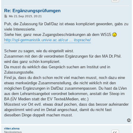
Re: Ergänzungsprüfumgen
B
Mo 21.Sep 2015, 20:21
e
i
Puh, die Zulassung für Daf/Daz ist etwas kompliziert geworden, gabs zu
t
viele Interessierte.
r
a
Siehe hier, ganz neue Zugangsbeschränkungen ab dem WS15
g
http://spl-germanistik.univie.ac.at/cur ... itsprache/
Schwer zu sagen, wie du eingeteilt wirst.
Zusammen mit den dir verordneten Ergänzungen für den MA Dt.Phil.
wird das ganz schön kompliziert.
Da musst du wirklich das Gespräch suchen am Institut und in
Zulassungsstelle.
Find ja, dass du doch schon recht viel machen musst, noch dazu eine
etwas merkwürdige Zusammenstellung, die nicht wirklich mit den
möglichen Ergänzungen in DafDaz zusammenpassen. Du hast da LVen
aus dem Lehramtsangebot verordnet bekommen, anstatt der Steop im
BA (ÜV Medien statt der EV Texte&Medien, etc.)
Müsstest vor Ort evtl. etwas drauf pochen, dass das besser aufeinander
abgestimmt wird und im Detail angeschaut, damit du nicht fast
dieselben Dinge doppelt machen musst.
ritter.alena
Neologismus