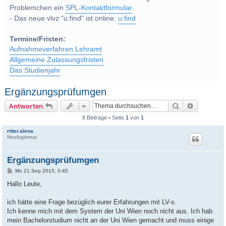
Problemchen ein
SPL-Kontaktformular
.
- Das neue vlvz "u:find" ist online:
u:find
Termine/Fristen:
Aufnahmeverfahren Lehramt
Allgemeine Zulassungsfristen
Das Studienjahr
Ergänzungsprüfumgen
Suche
Erweitert
Antworten
8 Beiträge • Seite
1
von
1
ritter.alena
Neologismus
Ergänzungsprüfumgen
B
Mo 21.Sep 2015, 0:45
e
i
Hallo Leute,
t
r
a
ich hätte eine Frage bezüglich eurer Erfahrungen mit LV-s.
g
Ich kenne mich mit dem System der Uni Wien noch nicht aus. Ich hab
mein Bachelorstudium nicht an der Uni Wien gemacht und muss einige