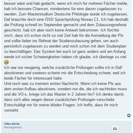
besser wäre und hab gedacht, wenn ich mich für mehrere Fächer melde,
hab ich bessere Chancen, mindestens für eins davon zugelassen zu
werden. Zum Masterstudium Deutsche Philologie wurde ich zugelassen,
Daf brauchte doch eine ÖSD Sprachprüfung Niveau C1. Ich hab deshalb
die Prüfung schnell im September gemacht und dem Zulassungsreferat
geschickt, hab ich aber noch keine Antwort bekommen. Ich fürchte
mich, dass ich schon nicht so viel Zeit hab für die Anmeldung der Pls
und sollte lieber ins Referat der Studienzulassung gehen, um auch
persönlich zugelassen zu werden und mich schon mit dem Studienplan
zu beschäftigen. Das System bei euch ist ganz anders und am Anfang
werde ich sicher Schwierigkeiten haben.cih glaube, ich überlege zu viel
Ich war nur neugierig, welche zusätzliche Prüfungen sollte ich in DaF
absolvieren und sowieso scheint mir die Entscheidung schwer, weil ich
beide Fächer für interessant halte.
Und noch was zu meinem ersten Nachricht: Wenn ich keine Pls aus
dem ersten Aufbau absolviere, sondern nur die, die ich nachholen muss
und die VO-s, kriege ich das Master in 2 Jahren hin? Ich denke damit,
dass sich alles wegen dieser zusätzlichen Prüfungen verschiebt.
Entschuldigt mir für meine blöden Fragen. Ich hoffe, dass ihr mich
versteht.
ritter.alena
Neologismus