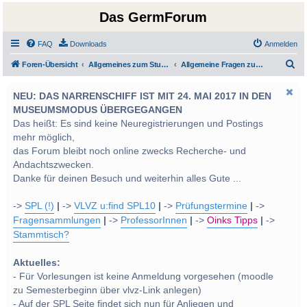
Das GermForum
FAQ
Downloads
Anmelden
S
Foren-Übersicht
Allgemeines zum Studium und Studentenleben
Allgemeine Fragen zum Studienplan Bachelor/Master
u
NEU: DAS NARRENSCHIFF IST MIT 24. MAI 2017 IN DEN
c
MUSEUMSMODUS ÜBERGEGANGEN
h
Das heißt: Es sind keine Neuregistrierungen und Postings
e
mehr möglich,
das Forum bleibt noch online zwecks Recherche- und
Andachtszwecken.
Danke für deinen Besuch und weiterhin alles Gute ...
->
SPL (!)
|
->
VLVZ u:find SPL10
|
->
Prüfungstermine
|
->
Fragensammlungen
|
->
ProfessorInnen
|
->
Oinks Tipps
|
->
Stammtisch?
Aktuelles:
- Für Vorlesungen ist keine Anmeldung vorgesehen (moodle
zu Semesterbeginn über vlvz-Link anlegen)
- Auf der SPL Seite findet sich nun für Anliegen und