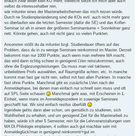
Brauch zwar leider kein KO mehr, vielleicht setze ich mich aber auch
selbst da interessehalber rein,
wär mitunter eines der Masterarbeitsthemen das mich reizen würde.
Durch ne Studienplanänderung sind die KOs evtl. auch nicht mehr ganz
so überlaufen wie die letzten Semester (dafür die SE) und das Kofler-
Seminar ist eh in einem der größeren Seminarräume + Sonnleitner ganz
nett. Könnte gehen, auch mit nicht ganz so vielen Punkten.
Ansonsten stößt du da mitunter bzgl. Studiendauer öfters auf das
Problem, dass du in zu wenige Seminare reinkommst im Master. Derzeit
bekommt man nur 1000 Punkte, auch wenn man mehrere MA macht,
das wird dann richtig schwer in genügend LVen reinzukommen, auch
ohne die Ergänzungsleistungen. Da muss man viel taktieren,
unbeliebtere Profs auswählen, auf Raumgröße achten, etc. In manche
kommt man fast gar nicht rein, selbst mit fast allen Punkten. In manche
fast ohne Punkte. Manchmal gibt es zusäzliche LVen nach der
Anmeldephase, bei denen man einfach nur schnell sein muss und oft
auf SPL-Seite schauen
Manchmal geht was, mit Erscheinen in 1.
Einheit, wenn mans im Anmeldeprozedere in zuwenige Seminare
geschafft hat. Wir sind einfach restlos überfüllt
Irgendwie gehts dann aber schon, um gemütlich zu studieren, sich
Wahlfreiheit zu erhalten, und um genügend Zeit für die Masterarbeit zu
haben, würde ich eher 5 Semester, rein für die Lehrveranstaltungen vom
MA Dt.Philologie einplanen, 4 sollten auch gut machbar sein mit
Anmeldeglück/man in genügend reinkommt/+gut im