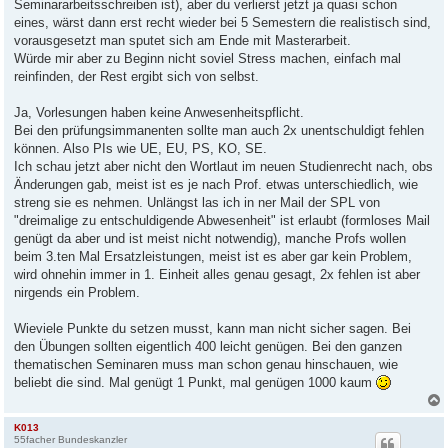
Seminararbeitsschreiben ist), aber du verlierst jetzt ja quasi schon
eines, wärst dann erst recht wieder bei 5 Semestern die realistisch sind,
vorausgesetzt man sputet sich am Ende mit Masterarbeit.
Würde mir aber zu Beginn nicht soviel Stress machen, einfach mal
reinfinden, der Rest ergibt sich von selbst.
Ja, Vorlesungen haben keine Anwesenheitspflicht.
Bei den prüfungsimmanenten sollte man auch 2x unentschuldigt fehlen
können. Also PIs wie UE, EU, PS, KO, SE.
Ich schau jetzt aber nicht den Wortlaut im neuen Studienrecht nach, obs
Änderungen gab, meist ist es je nach Prof. etwas unterschiedlich, wie
streng sie es nehmen. Unlängst las ich in ner Mail der SPL von
"dreimalige zu entschuldigende Abwesenheit" ist erlaubt (formloses Mail
genügt da aber und ist meist nicht notwendig), manche Profs wollen
beim 3.ten Mal Ersatzleistungen, meist ist es aber gar kein Problem,
wird ohnehin immer in 1. Einheit alles genau gesagt, 2x fehlen ist aber
nirgends ein Problem.
Wieviele Punkte du setzen musst, kann man nicht sicher sagen. Bei
den Übungen sollten eigentlich 400 leicht genügen. Bei den ganzen
thematischen Seminaren muss man schon genau hinschauen, wie
beliebt die sind. Mal genügt 1 Punkt, mal genügen 1000 kaum
K013
55facher Bundeskanzler