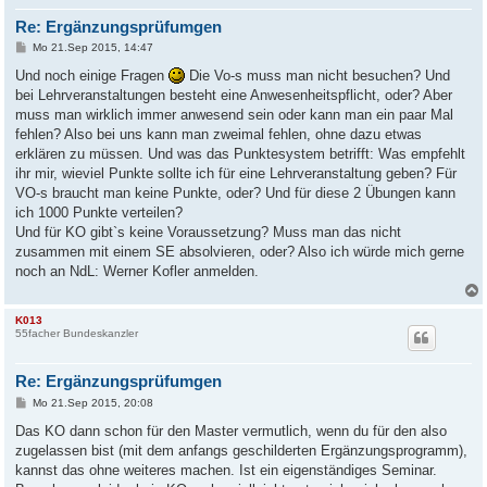
Re: Ergänzungsprüfumgen
B
Mo 21.Sep 2015, 14:47
e
i
Und noch einige Fragen
Die Vo-s muss man nicht besuchen? Und
t
bei Lehrveranstaltungen besteht eine Anwesenheitspflicht, oder? Aber
r
a
muss man wirklich immer anwesend sein oder kann man ein paar Mal
g
fehlen? Also bei uns kann man zweimal fehlen, ohne dazu etwas
erklären zu müssen. Und was das Punktesystem betrifft: Was empfehlt
ihr mir, wieviel Punkte sollte ich für eine Lehrveranstaltung geben? Für
VO-s braucht man keine Punkte, oder? Und für diese 2 Übungen kann
ich 1000 Punkte verteilen?
Und für KO gibt`s keine Voraussetzung? Muss man das nicht
zusammen mit einem SE absolvieren, oder? Also ich würde mich gerne
noch an NdL: Werner Kofler anmelden.
K013
55facher Bundeskanzler
Re: Ergänzungsprüfumgen
B
Mo 21.Sep 2015, 20:08
e
i
Das KO dann schon für den Master vermutlich, wenn du für den also
t
zugelassen bist (mit dem anfangs geschilderten Ergänzungsprogramm),
r
a
kannst das ohne weiteres machen. Ist ein eigenständiges Seminar.
g