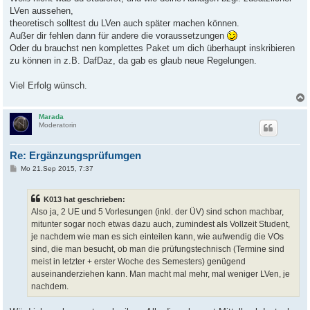
LVen aussehen,
theoretisch solltest du LVen auch später machen können.
Außer dir fehlen dann für andere die voraussetzungen
Oder du brauchst nen komplettes Paket um dich überhaupt inskribieren
zu können in z.B. DafDaz, da gab es glaub neue Regelungen.
Viel Erfolg wünsch.
Marada
Moderatorin
Re: Ergänzungsprüfumgen
B
Mo 21.Sep 2015, 7:37
e
i
t
K013 hat geschrieben:
r
a
Also ja, 2 UE und 5 Vorlesungen (inkl. der ÜV) sind schon machbar,
g
mitunter sogar noch etwas dazu auch, zumindest als Vollzeit Student,
je nachdem wie man es sich einteilen kann, wie aufwendig die VOs
sind, die man besucht, ob man die prüfungstechnisch (Termine sind
meist in letzter + erster Woche des Semesters) genügend
auseinanderziehen kann. Man macht mal mehr, mal weniger LVen, je
nachdem.