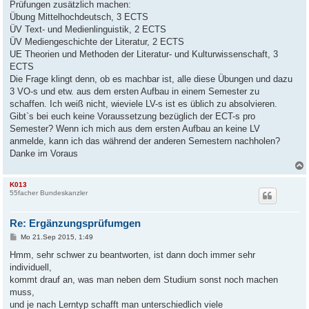
Prüfungen zusätzlich machen:
Übung Mittelhochdeutsch, 3 ECTS
ÜV Text- und Medienlinguistik, 2 ECTS
ÜV Mediengeschichte der Literatur, 2 ECTS
UE Theorien und Methoden der Literatur- und Kulturwissenschaft, 3
ECTS
Die Frage klingt denn, ob es machbar ist, alle diese Übungen und dazu
3 VO-s und etw. aus dem ersten Aufbau in einem Semester zu
schaffen. Ich weiß nicht, wieviele LV-s ist es üblich zu absolvieren.
Gibt`s bei euch keine Voraussetzung bezüglich der ECT-s pro
Semester? Wenn ich mich aus dem ersten Aufbau an keine LV
anmelde, kann ich das während der anderen Semestern nachholen?
Danke im Voraus
K013
55facher Bundeskanzler
Re: Ergänzungsprüfumgen
B
Mo 21.Sep 2015, 1:49
e
i
Hmm, sehr schwer zu beantworten, ist dann doch immer sehr
t
individuell,
r
a
kommt drauf an, was man neben dem Studium sonst noch machen
g
muss,
und je nach Lerntyp schafft man unterschiedlich viele