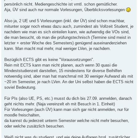
persönlich nicht. Mediengeschichte ist vmtl. schon gemütlicher.
Aja, ÜV sind auch nur normale Vorlesungen, Überblicksvorlesungen
Also ja, 2 UE und 5 Vorlesungen (inkl. der ÜV) sind schon machbar,
mitunter sogar noch etwas dazu auch, zumindest als Vollzeit Student, je
nachdem wie man es sich einteilen kann, wie aufwendig die VOs sind,
die man besucht, ob man die prüfungstechnisch (Termine sind meist in
letzter + erster Woche des Semesters) genügend auseinanderziehen
kann. Man macht mal mehr, mal weniger LVen, je nachdem.
Bezüglich ECTS gibt es keine "Voraussetzungen".
Rein mit ECTS kann man nicht planen, auch wenn 30 quasi die
Mindeststudienzeit darstellen, 15 mindestens für diverse Beihilfen
notwendig sind, aber man hat manchmal mit 30 weniger Aufwand als mit
~20 im Semester, je nach LVen. An der Uni selbst haben die ECTS nicht
soviel Bedeutung.
Für PIs (also UE, PS, etc.) musst du dich bis 27.09. anmelden, danach
geht nichts mehr. (Naja vereinzelt eh mit Besuch in 1. Einheit)
Für Vorlesungen (auch ÜV) kann man sich gar nicht anmelden, nur für
moodle freischalten,
da kannst du jederzeit unterm Semester welche nicht mehr besuchen,
oder welche zusätzlich besuchen.
Weiß nicht was du studierst, und wie deine Auflagen bzgl. zusätzlicher