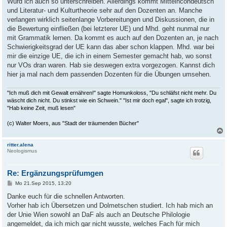
Würd ich auch so unterschreiben. Allerdings kommt Mittelhcohdeutsch
und Literatur- und Kulturtheorie sehr auf den Dozenten an. Manche
verlangen wirklich seitenlange Vorbereitungen und Diskussionen, die in
die Bewertung einfließen (bei letzterer UE) und Mhd. geht nunmal nur
mit Grammatik lernen. Da kommt es auch auf den Dozenten an, je nach
Schwierigkeitsgrad der UE kann das aber schon klappen. Mhd. war bei
mir die einzige UE, die ich in einem Semester gemacht hab, wo sonst
nur VOs dran waren. Hab sie deswegen extra vorgezogen. Kannst dich
hier ja mal nach dem passenden Dozenten für die Übungen umsehen.
"Ich muß dich mit Gewalt ernähren!" sagte Homunkoloss, "Du schläfst nicht mehr. Du
wäscht dich nicht. Du stinkst wie ein Schwein." "Ist mir doch egal", sagte ich trotzig,
"Hab keine Zeit, muß lesen"
(c) Walter Moers, aus "Stadt der träumenden Bücher"
ritter.alena
Neologismus
Re: Ergänzungsprüfumgen
B
Mo 21.Sep 2015, 13:20
e
i
Danke euch für die schnellen Antworten.
t
Vorher hab ich Übersetzen und Dolmetschen studiert. Ich hab mich an
r
a
der Unie Wien sowohl an DaF als auch an Deutsche Philologie
g
angemeldet, da ich mich gar nicht wusste, welches Fach für mich